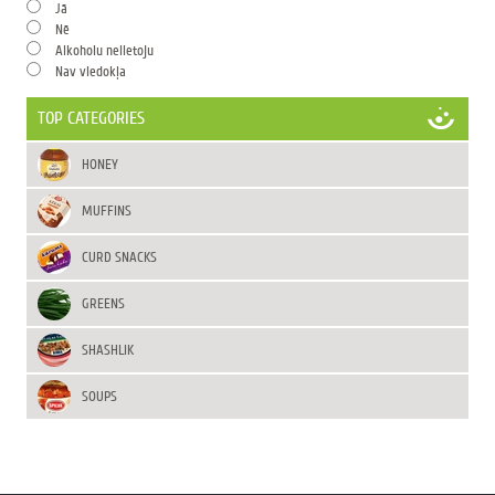
Jā
Nē
Alkoholu nelietoju
Nav viedokļa
TOP CATEGORIES
HONEY
MUFFINS
CURD SNACKS
GREENS
SHASHLIK
SOUPS