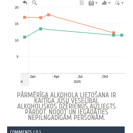
PĀRMĒRĪGA ALKOHOLA LIETOŠANA IR
KAITĪGA JŪSU VESELĪBAI.
ALKOHOLISKOS DZĒRIENUS AIZLIEGTS
PĀRDOT, NODOT UN IEGĀDĀTIES
NEPILNGADĪGĀM PERSONĀM.
COMMENTS ( 0 )