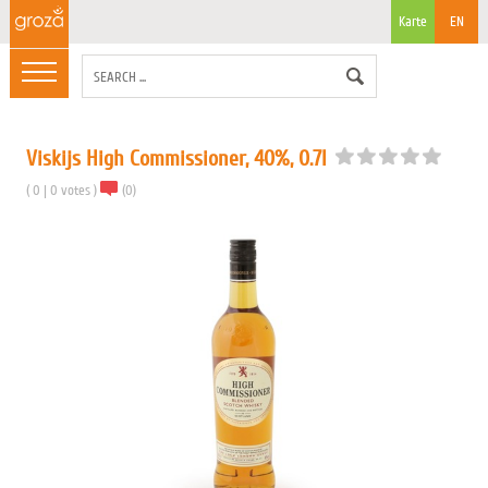
Karte
EN
Viskijs High Commissioner, 40%, 0.7l
(
0
|
0
votes
)
(
0
)