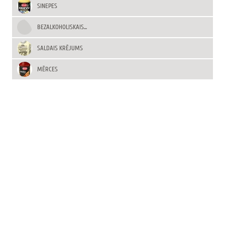
SINEPES
BEZALKOHOLISKAIS...
SALDAIS KRĒJUMS
MĒRCES