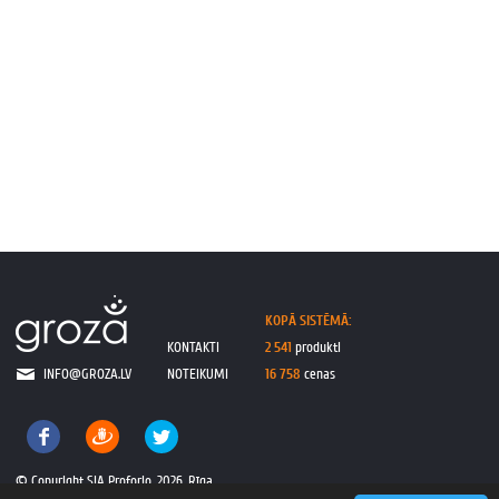
KOPĀ SISTĒMĀ:
KONTAKTI
2 541
produkti
INFO@GROZA.LV
NOTEIKUMI
16 758
cenas
© Copyright SIA Proforio, 2026, Rīga