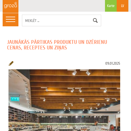
Karte
LV
JAUNĀKĀS PĀRTIKAS PRODUKTU UN DZĒRIENU
CENAS, RECEPTES UN ZIŅAS
09.01.2025