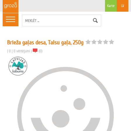
Karte
LV
Brieža gaļas desa, Talsu gaļa, 250g
(
0
|
0
vērtējumi
)
(
0
)