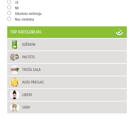
Jā
Nē
Alkoholu nelietoju
Nav viedokļa
TOP KATEGORIJAS
DZĒRIENI
PASTĒTE
TRUŠA GAĻA
AUZU PĀRSLAS
LIĶIERI
SIDRI