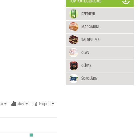
TOP KATEGORIJAS
DZĒRIENI
MARGARĪNI
SALDĒJUMS
OLAS
OLĪVAS
ŠOKOLĀDE
ta
day
Export