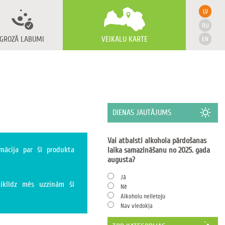
LV
RU
GROZĀ LABUMI
VEIKALU KARTE
EN
DIENAS JAUTĀJUMS
Vai atbalsti alkohola pārdošanas
mācija par šī produkta
laika samazināšanu no 2025. gada
augusta?
Jā
tiklīdz mēs uzzinām šī
Nē
Alkoholu nelietoju
Nav viedokļa