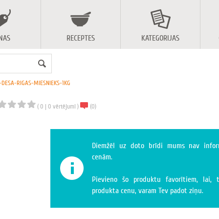
NAS
RECEPTES
KATEGORIJAS
DESA-RIGAS-MIESNIEKS-1KG
(
0
|
0
vērtējumi
)
(
0
)
Diemžēl uz doto brīdi mums nav infor
cenām.
Pievieno šo produktu favorītiem, lai, 
produkta cenu, varam Tev padot ziņu.