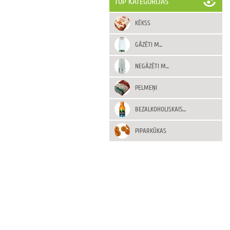
TOP KATEGORIJAS
KĒKSS
GĀZĒTI M...
NEGĀZĒTI M...
PELMEŅI
BEZALKOHOLISKAIS...
PIPARKŪKAS