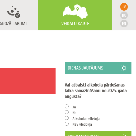
LV
RU
GROZĀ LABUMI
VEIKALU KARTE
EN
DIENAS JAUTĀJUMS
Vai atbalsti alkohola pārdošanas
laika samazināšanu no 2025. gada
augusta?
Jā
Nē
Alkoholu nelietoju
Nav viedokļa