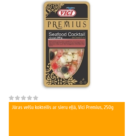
Jūras velšu kokteilis ar sieru eļļā, Vici Premius, 250g