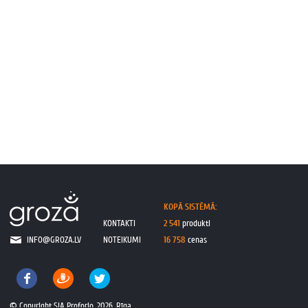
KOPĀ SISTĒMĀ:
KONTAKTI
2 541
produkti
INFO@GROZA.LV
NOTEIKUMI
16 758
cenas
© Copyright SIA Proforio, 2026, Rīga