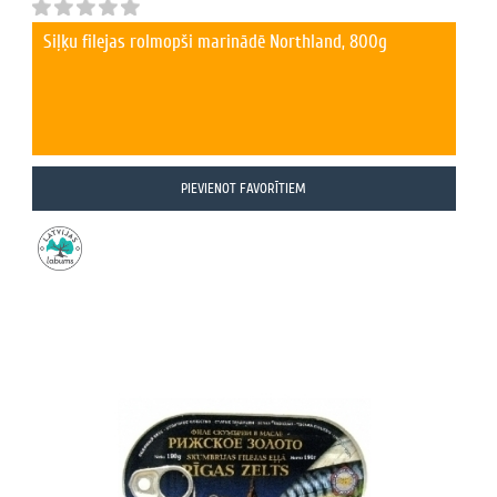
Siļķu filejas rolmopši marinādē Northland, 800g
PIEVIENOT FAVORĪTIEM