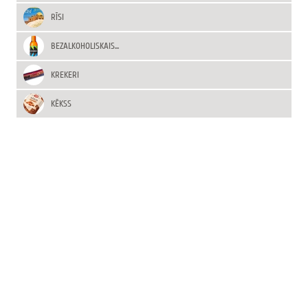
RĪSI
BEZALKOHOLISKAIS...
KREKERI
KĒKSS