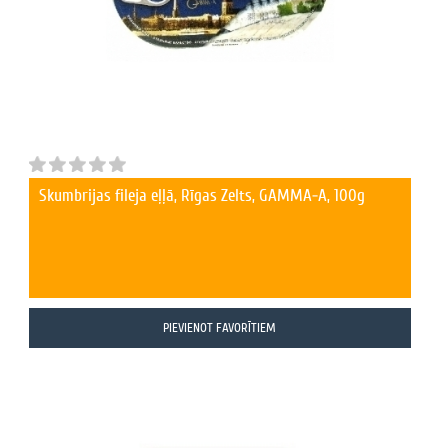
Skumbrijas fileja eļļā, Rīgas Zelts, GAMMA-A, 100g
PIEVIENOT FAVORĪTIEM