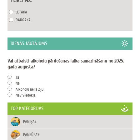
FILTRĒT PĒC:
LĒTĀKĀ
DĀRGĀKĀ
DIENAS JAUTĀJUMS
Vai atbalsti alkohola pārdošanas laika samazināšanu no 2025.
gada augusta?
Jā
Nē
Alkoholu nelietoju
Nav viedokļa
TOP KATEGORIJAS
PANIŅAS
PANKŪKAS