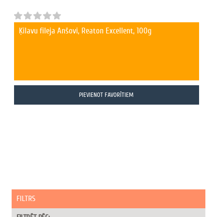
Ķilavu fileja Anšovi, Reaton Excellent, 100g
PIEVIENOT FAVORĪTIEM
FILTRS