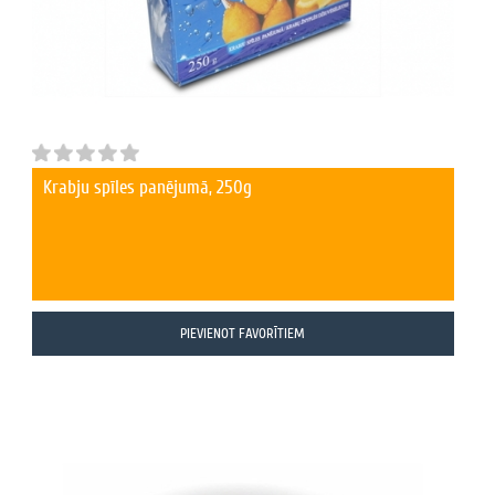
Krabju spīles panējumā, 250g
PIEVIENOT FAVORĪTIEM