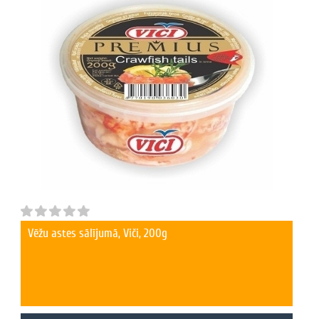
Vēžu astes sālījumā, Viči, 200g