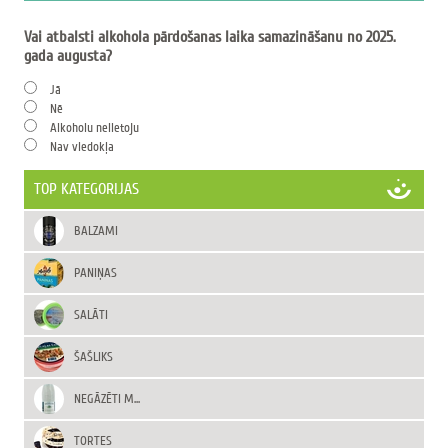
Vai atbalsti alkohola pārdošanas laika samazināšanu no 2025.
gada augusta?
Jā
Nē
Alkoholu nelietoju
Nav viedokļa
TOP KATEGORIJAS
BALZAMI
PANIŅAS
SALĀTI
ŠAŠLIKS
NEGĀZĒTI M...
TORTES