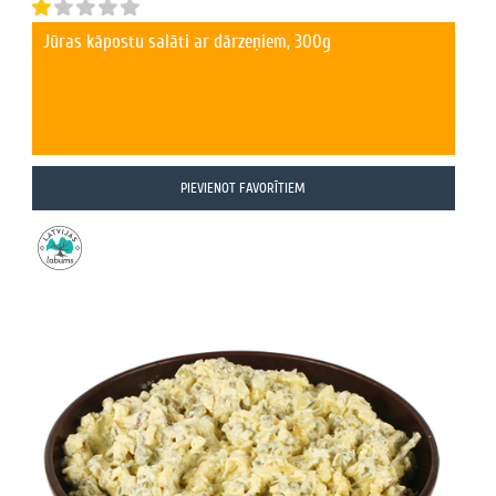
Jūras kāpostu salāti ar dārzeņiem, 300g
PIEVIENOT FAVORĪTIEM