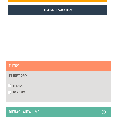
PIEVIENOT FAVORĪTIEM
FILTRS
FILTRĒT PĒC:
LĒTĀKĀ
DĀRGĀKĀ
DIENAS JAUTĀJUMS