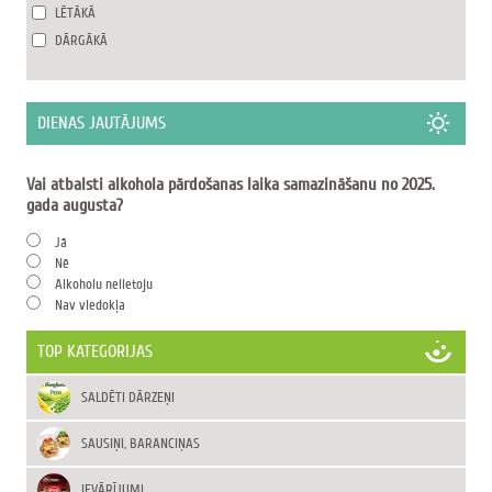
LĒTĀKĀ
DĀRGĀKĀ
DIENAS JAUTĀJUMS
Vai atbalsti alkohola pārdošanas laika samazināšanu no 2025.
gada augusta?
Jā
Nē
Alkoholu nelietoju
Nav viedokļa
TOP KATEGORIJAS
SALDĒTI DĀRZEŅI
SAUSIŅI, BARANCIŅAS
IEVĀRĪJUMI