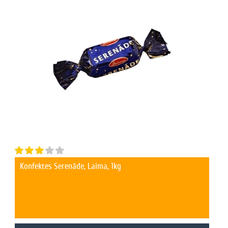
Konfektes Serenāde, Laima, 1kg