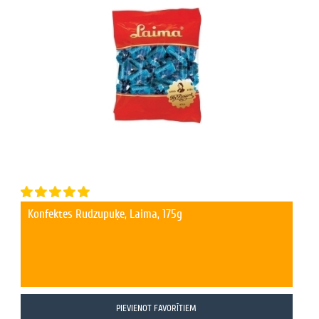
Konfektes Rudzupuķe, Laima, 175g
PIEVIENOT FAVORĪTIEM