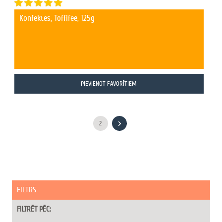
Konfektes, Toffifee, 125g
PIEVIENOT FAVORĪTIEM
2
FILTRS
FILTRĒT PĒC: