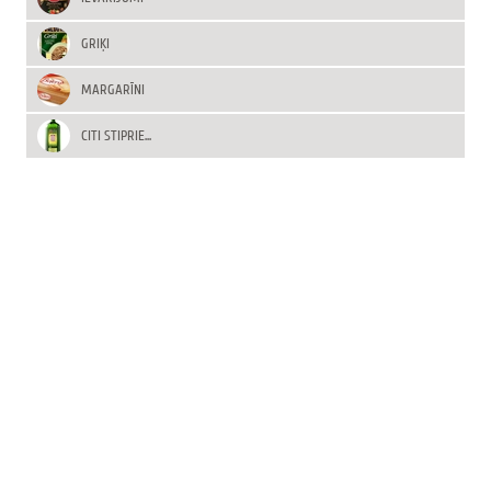
GRIĶI
MARGARĪNI
CITI STIPRIE...