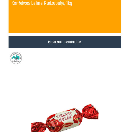
Konfektes Laima Rudzupuķe, 1kg
PIEVIENOT FAVORĪTIEM