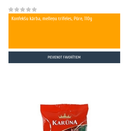
Konfekšu kārba, melleņu trifeles, Pūre, 110g
PIEVIENOT FAVORĪTIEM