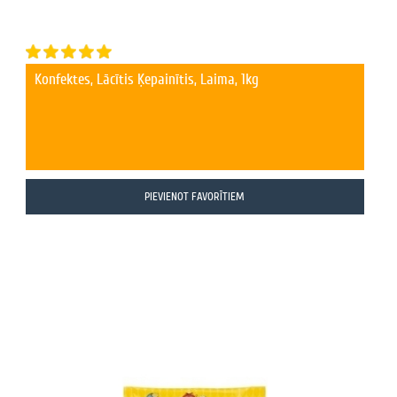
Konfektes, Lācītis Ķepainītis, Laima, 1kg
PIEVIENOT FAVORĪTIEM