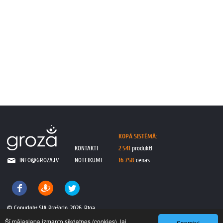
KOPĀ SISTĒMĀ:
KONTAKTI
2 541
produkti
INFO@GROZA.LV
NOTEIKUMI
16 758
cenas
© Copyright SIA Proforio, 2026, Rīga
Šī mājaslapa izmanto sīkdatnes (cookies), lai
Sapratu!