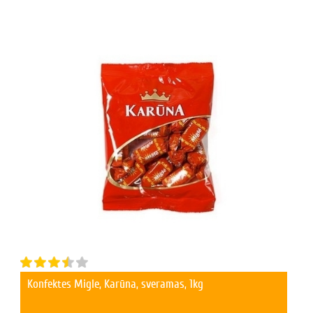
Konfektes Migle, Karūna, sveramas, 1kg