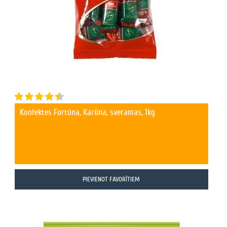
Konfektes Fortūna, Karūna, sveramas, 1kg
PIEVIENOT FAVORĪTIEM