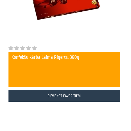
Konfekšu kārba Laima Rigerts, 360g
PIEVIENOT FAVORĪTIEM