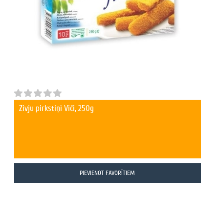
Zivju pirkstiņī Viči, 250g
PIEVIENOT FAVORĪTIEM