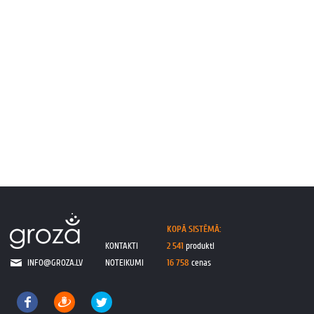
KOPĀ SISTĒMĀ:
KONTAKTI
2 541
produkti
INFO@GROZA.LV
NOTEIKUMI
16 758
cenas