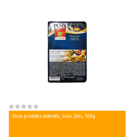
Jūras produktu kokteilis, Salas Zivis, 500g