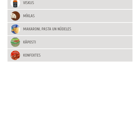
VISKIJS
MĪKLAS
MAKARONI, PASTA UN NŪDELES
KĀPOSTI
KONFEKTES