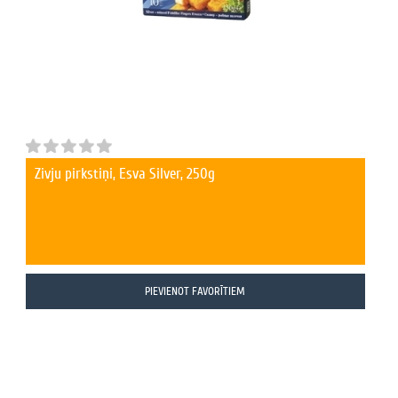
Zivju pirkstiņi, Esva Silver, 250g
PIEVIENOT FAVORĪTIEM