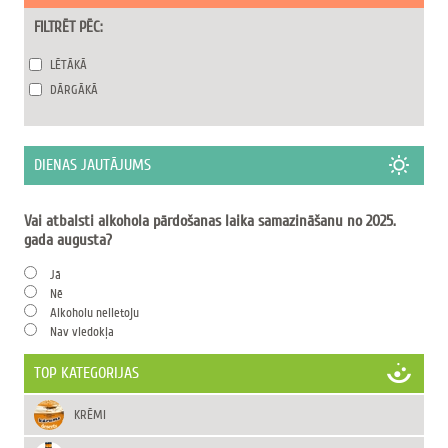
FILTRĒT PĒC:
LĒTĀKĀ
DĀRGĀKĀ
DIENAS JAUTĀJUMS
Vai atbalsti alkohola pārdošanas laika samazināšanu no 2025.
gada augusta?
Jā
Nē
Alkoholu nelietoju
Nav viedokļa
TOP KATEGORIJAS
KRĒMI