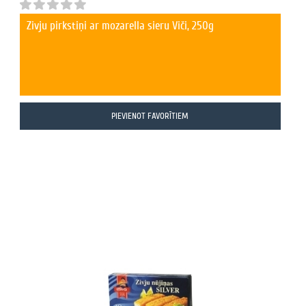
Zivju pirkstiņi ar mozarella sieru Viči, 250g
PIEVIENOT FAVORĪTIEM