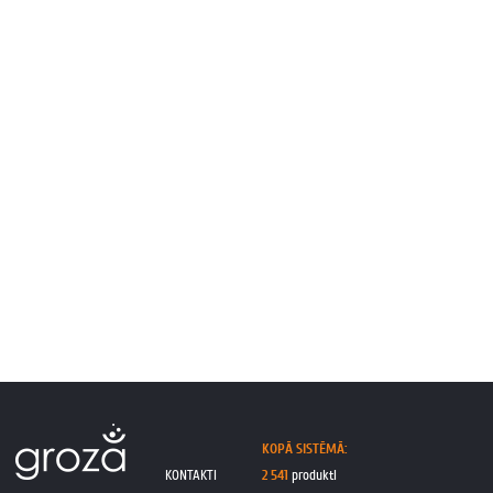
KOPĀ SISTĒMĀ:
KONTAKTI
2 541
produkti