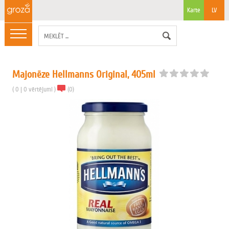
Karte
LV
Majonēze Hellmanns Original, 405ml
(
0
|
0
vērtējumi
)
(
0
)