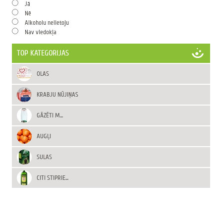
Jā
Nē
Alkoholu nelietoju
Nav viedokļa
TOP KATEGORIJAS
OLAS
KRABJU NŪJIŅAS
GĀZĒTI M...
AUGĻI
SULAS
CITI STIPRIE...