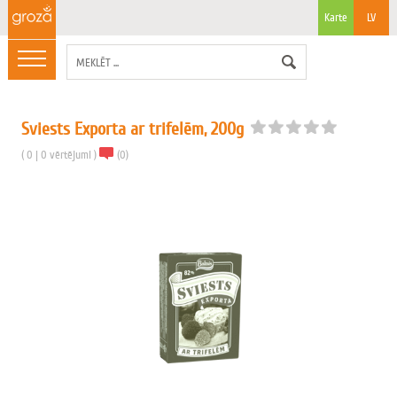
Karte
LV
Sviests Exporta ar trifelēm, 200g
(
0
|
0
vērtējumi
)
(
0
)