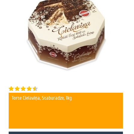
Torte Cielaviņa, Staburadze, 1kg