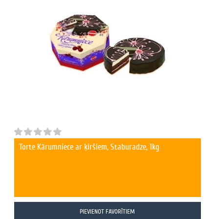
Torte Kārumniece ar ķiršiem, Staburadze, 1kg
PIEVIENOT FAVORĪTIEM