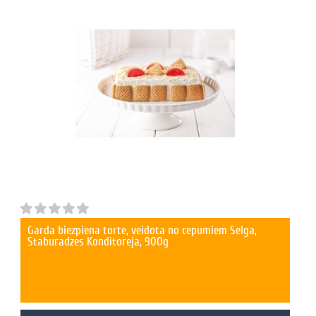
Garda biezpiena torte, veidota no cepumiem Selga,
Staburadzes Konditoreja, 900g