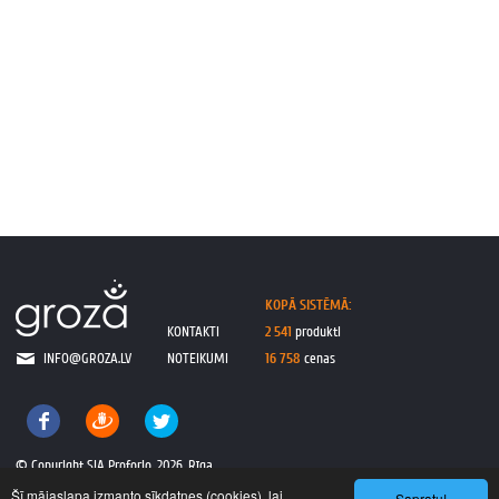
KOPĀ SISTĒMĀ:
KONTAKTI
2 541
produkti
INFO@GROZA.LV
NOTEIKUMI
16 758
cenas
© Copyright SIA Proforio, 2026, Rīga
Šī mājaslapa izmanto sīkdatnes (cookies), lai
Sapratu!