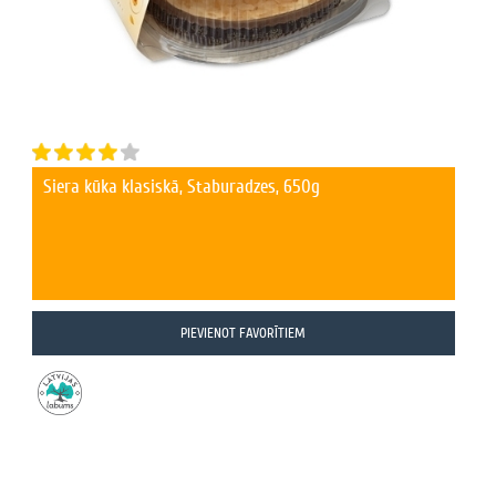
Siera kūka klasiskā, Staburadzes, 650g
PIEVIENOT FAVORĪTIEM