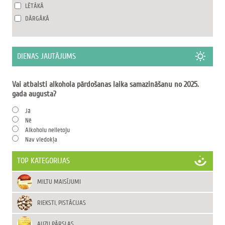
LĒTĀKĀ
DĀRGĀKĀ
DIENAS JAUTĀJUMS
Vai atbalsti alkohola pārdošanas laika samazināšanu no 2025.
gada augusta?
Jā
Nē
Alkoholu nelietoju
Nav viedokļa
TOP KATEGORIJAS
MILTU MAISĪJUMI
RIEKSTI, PISTĀCIJAS
AUZU PĀRSLAS