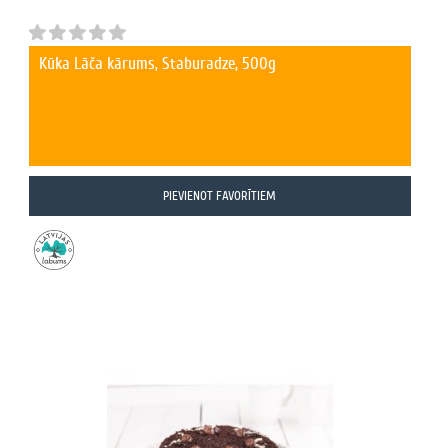
Kūka Lāča kārums, Staburadze, 500g
PIEVIENOT FAVORĪTIEM