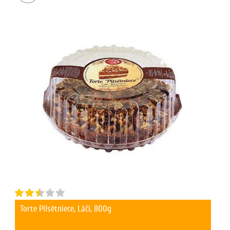
Torte Pilsētniece, Lāči, 800g