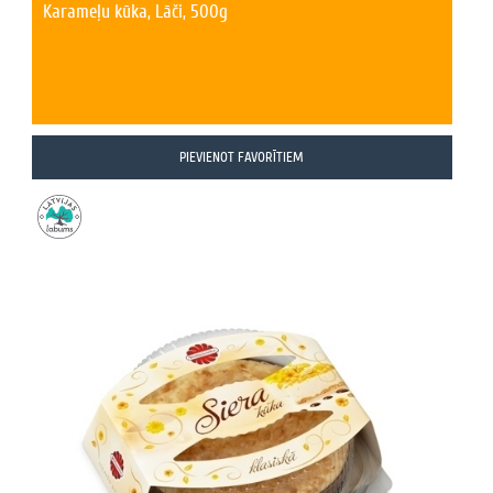
Karameļu kūka, Lāči, 500g
PIEVIENOT FAVORĪTIEM