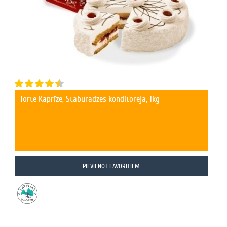
Torte Kaprīze, Staburadzes konditoreja, 1kg
PIEVIENOT FAVORĪTIEM