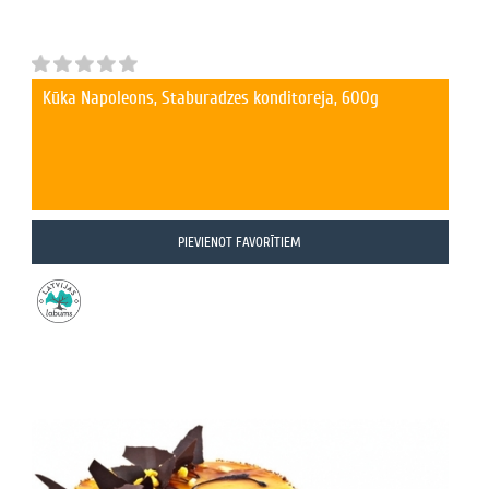
Kūka Napoleons, Staburadzes konditoreja, 600g
PIEVIENOT FAVORĪTIEM