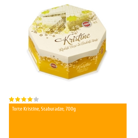
Torte Kristīne, Staburadze, 700g