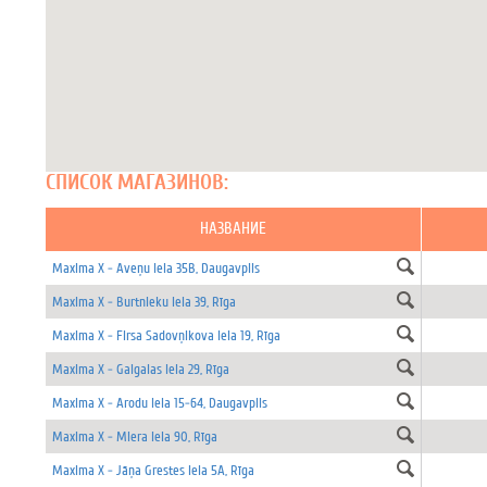
СПИСОК МАГАЗИНОВ:
НАЗВАНИЕ
Maxima X - Aveņu iela 35B, Daugavpils
Maxima X - Burtnieku iela 39, Rīga
Maxima X - Firsa Sadovņikova iela 19, Rīga
Maxima X - Gaigalas iela 29, Rīga
Maxima X - Arodu iela 15-64, Daugavpils
Maxima X - Miera iela 90, Rīga
Maxima X - Jāņa Grestes iela 5A, Rīga