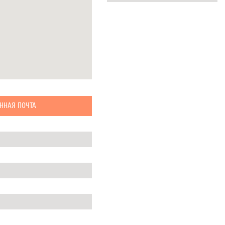
ННАЯ ПОЧТА