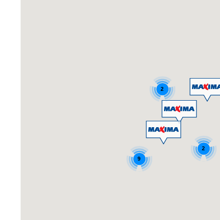
2
2
9