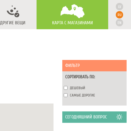
LV
RU
ДРУГИЕ ВЕЩИ
КАРТА С МАГАЗИНАМИ
EN
ФИЛЬТР
СОРТИРОВАТЬ ПО:
ДЕШЕВЫЙ
САМЫЕ ДОРОГИЕ
СЕГОДНЯШНИЙ ВОПРОС