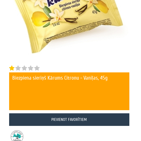
Biezpiena sieriņš Kārums Citronu - Vaniļas, 45g
PIEVIENOT FAVORĪTIEM