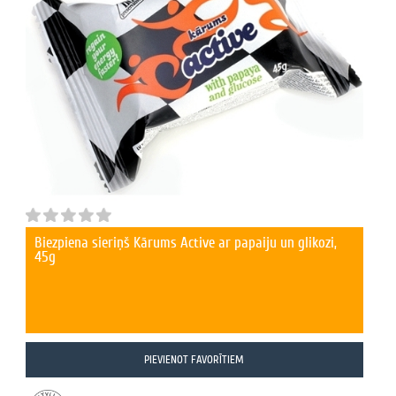
Biezpiena sieriņš Kārums Active ar papaiju un glikozi,
45g
PIEVIENOT FAVORĪTIEM