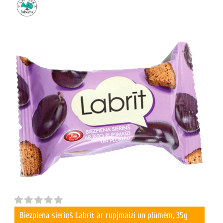
Biezpiena sieriņš Labrīt ar rupjmaizi un plūmēm, 35g