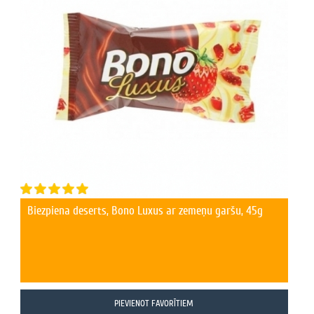
Biezpiena deserts, Bono Luxus ar zemeņu garšu, 45g
PIEVIENOT FAVORĪTIEM