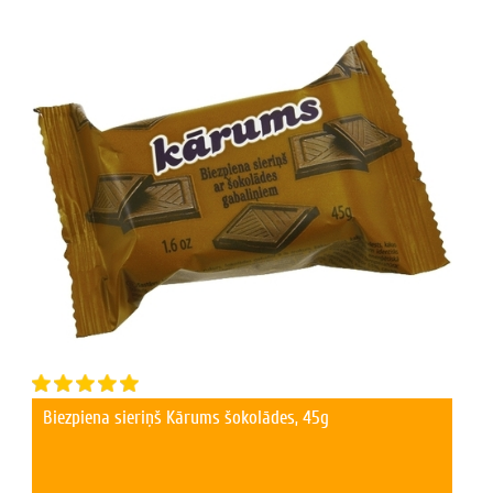
Biezpiena sieriņš Kārums šokolādes, 45g