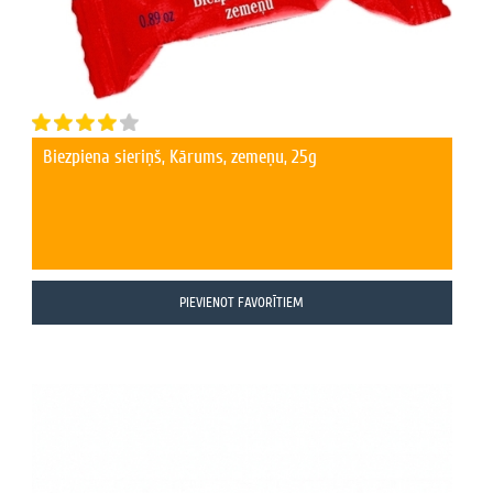
Biezpiena sieriņš, Kārums, zemeņu, 25g
PIEVIENOT FAVORĪTIEM