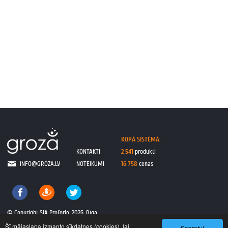
KOPĀ SISTĒMĀ:
KONTAKTI
2 541
produkti
INFO@GROZA.LV
NOTEIKUMI
16 758
cenas
© Copyright SIA Proforio, 2026, Rīga
Šī mājaslapa izmanto sīkdatnes (cookies), lai
Sapratu!