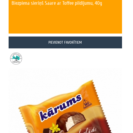
Biezpiena sieriņš Saare ar Toffee pildījumu, 40g
PIEVIENOT FAVORĪTIEM