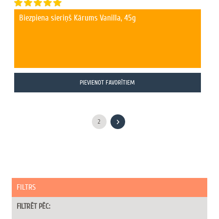
Biezpiena sieriņš Kārums Vanilla, 45g
PIEVIENOT FAVORĪTIEM
2
FILTRS
FILTRĒT PĒC: