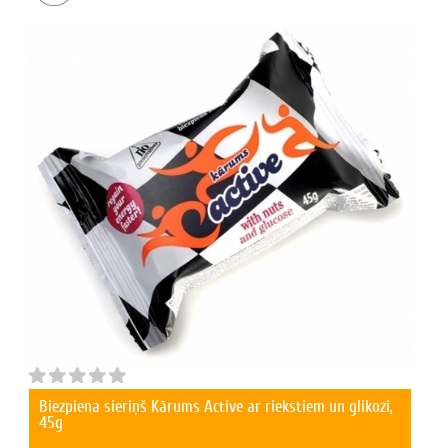
Biezpiena sieriņš Kārums Active ar riekstiem un glikozi,
45g