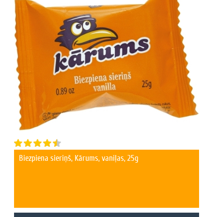
Biezpiena sieriņš, Kārums, vaniļas, 25g