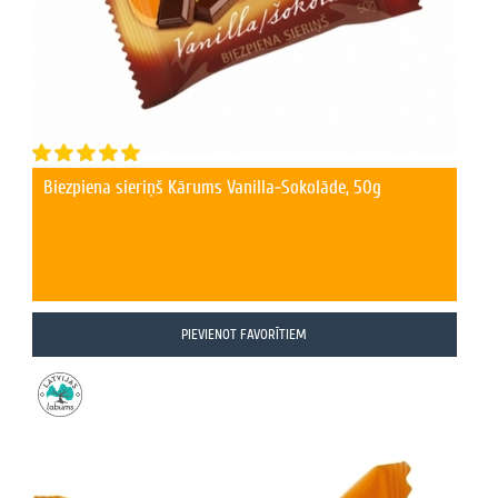
Biezpiena sieriņš Kārums Vanilla-Šokolāde, 50g
PIEVIENOT FAVORĪTIEM