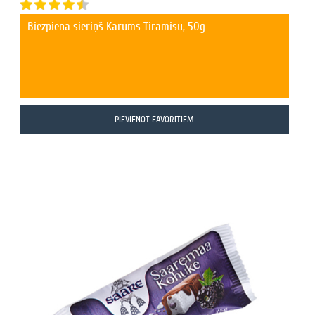
Biezpiena sieriņš Kārums Tiramisu, 50g
PIEVIENOT FAVORĪTIEM