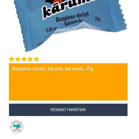
Biezpiena sieriņš, Kārums, karameļu, 25g
PIEVIENOT FAVORĪTIEM