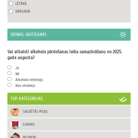
LĒTĀKĀ
DĀRGĀKĀ
DIENAS JAUTĀJUMS
Vai atbalsti alkohola pārdošanas laika samazināšanu no 2025.
gada augusta?
Jā
Nē
Alkoholu nelietoju
Nav viedokļa
TOP KATEGORIJAS
SALDĒTĀS PICAS
CUKURS
PELMEŅI