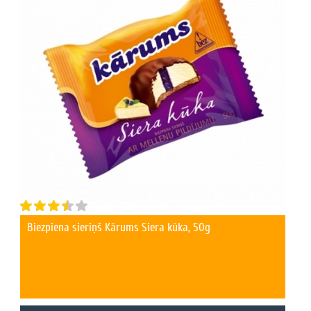
Biezpiena sieriņš Kārums Siera kūka, 50g