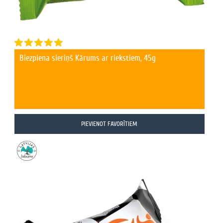
Biezpiena sieriņš Kārums ar riekstiem, 45g
PIEVIENOT FAVORĪTIEM