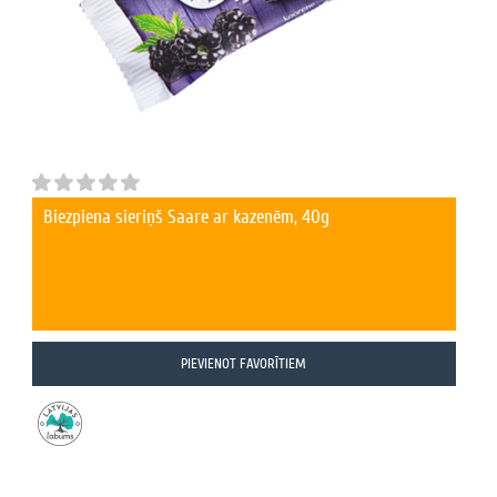
Biezpiena sieriņš Saare ar kazenēm, 40g
PIEVIENOT FAVORĪTIEM