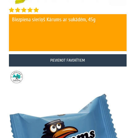
Biezpiena sieriņš Kārums ar sukādēm, 45g
PIEVIENOT FAVORĪTIEM