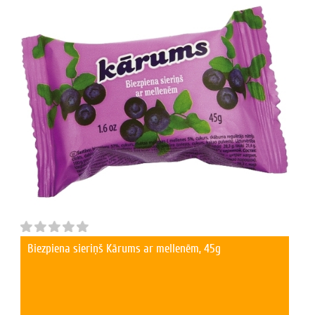
Biezpiena sieriņš Kārums ar mellenēm, 45g