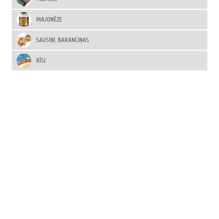
MAJONĒZE
SAUSIŅI, BARANCIŅAS
RĪSI