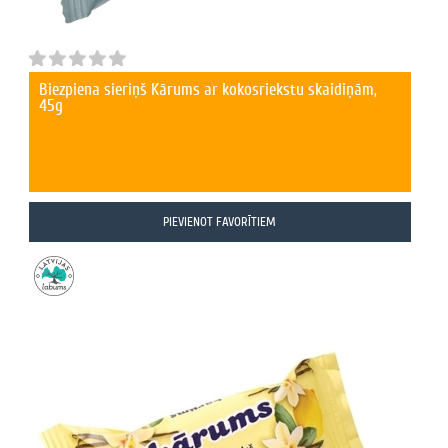
Biezpiena sieriņš Kārums ar kokosriekstu skaidiņām,
45g
PIEVIENOT FAVORĪTIEM