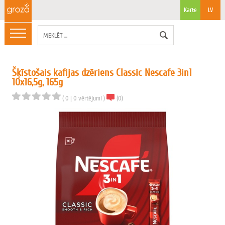
Karte
LV
Šķīstošais kafijas dzēriens Classic Nescafe 3in1
10x16,5g, 165g
(
0
|
0
vērtējumi
)
(
0
)