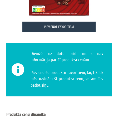
PIEVIENOT FAVORĪTIEM
Diemžēl uz doto brīdi mums nav
informācija par šī produkta cenām.
Pievieno šo produktu favorītiem, lai, tiklīdz
mēs uzzinām šī produkta cenu, varam Tev
padot ziņu.
Produkta cenu dinamika