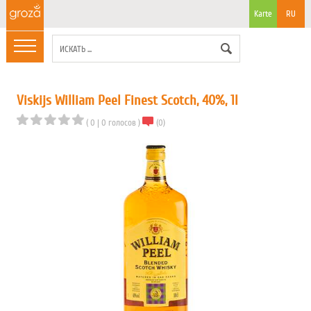
Karte
RU
Viskijs William Peel Finest Scotch, 40%, 1l
(
0
|
0
голосов
)
(
0
)