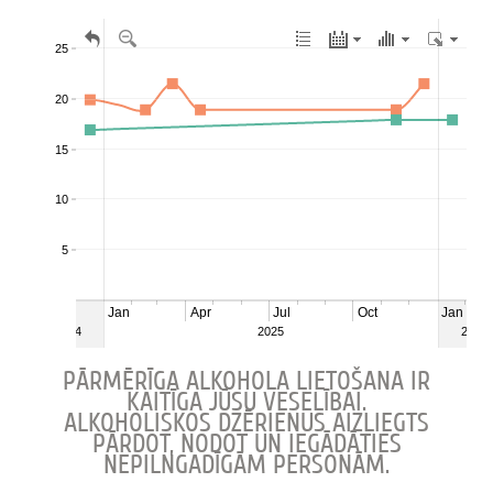
PĀRMĒRĪGA ALKOHOLA LIETOŠANA IR
KAITĪGA JŪSU VESELĪBAI.
ALKOHOLISKOS DZĒRIENUS AIZLIEGTS
PĀRDOT, NODOT UN IEGĀDĀTIES
NEPILNGADĪGĀM PERSONĀM.