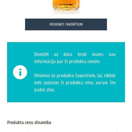
PIEVIENOT FAVORĪTIEM
Diemžēl uz doto brīdi mums nav
informācija par šī produkta cenām.
Pievieno šo produktu favorītiem, lai, tiklīdz
mēs uzzinām šī produkta cenu, varam Tev
padot ziņu.
Produkta cenu dinamika