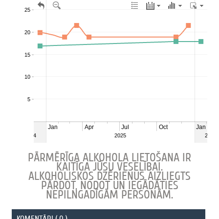
PĀRMĒRĪGA ALKOHOLA LIETOŠANA IR
KAITĪGA JŪSU VESELĪBAI.
ALKOHOLISKOS DZĒRIENUS AIZLIEGTS
PĀRDOT, NODOT UN IEGĀDĀTIES
NEPILNGADĪGĀM PERSONĀM.
KOMENTĀRI ( 0 )