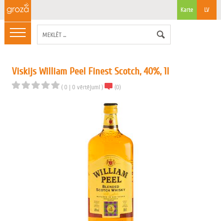
Karte
LV
Viskijs William Peel Finest Scotch, 40%, 1l
(
0
|
0
vērtējumi
)
(
0
)