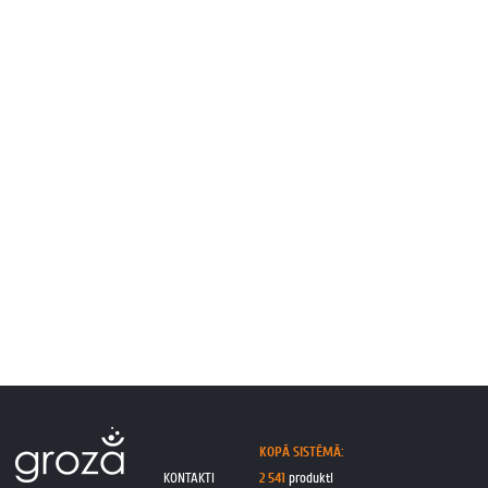
KOPĀ SISTĒMĀ:
KONTAKTI
2 541
produkti