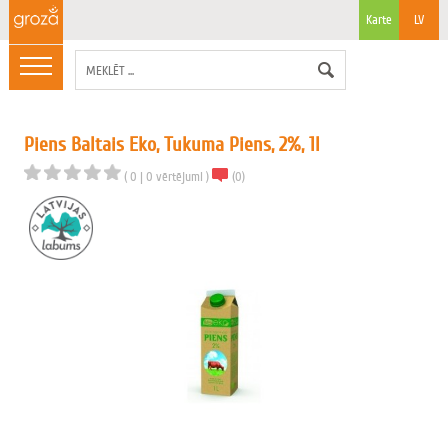
Karte
LV
Piens Baltais Eko, Tukuma Piens, 2%, 1l
(
0
|
0
vērtējumi
)
(
0
)